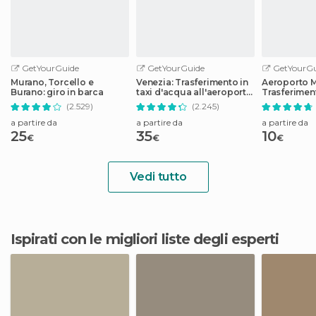
GetYourGuide
GetYourGuide
GetYourGu
Murano, Torcello e
Venezia: Trasferimento in
Aeroporto M
Burano: giro in barca
taxi d'acqua all'aeroporto
Trasferimen
Marco Polo
da/per Vene
(2.529)
(2.245)
a partire da
a partire da
a partire da
25
35
10
€
€
€
Vedi tutto
Ispirati con le migliori liste degli esperti