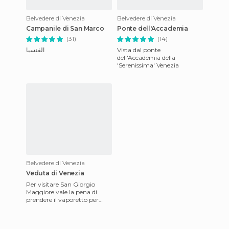
Belvedere di Venezia
Belvedere di Venezia
Campanile di San Marco
Ponte dell'Accademia
(31)
(14)
الفنسيا
Vista dal ponte
dell'Accademia della
'Serenissima' Venezia
Belvedere di Venezia
Veduta di Venezia
Per visitare San Giorgio
Maggiore vale la pena di
prendere il vaporetto per
arrivarci. . Lontano dal Ponte
dei Sospiri e Piazza S