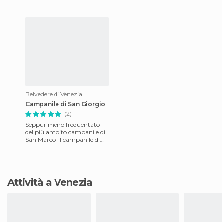
Belvedere di Venezia
Campanile di San Giorgio
(2)
Seppur meno frequentato
del più ambito campanile di
San Marco, il campanile di
san Giorgio offre a mio
parere un punto di osservaz
Attività a Venezia