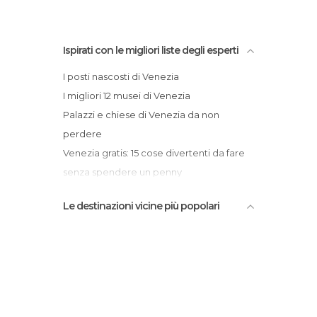
Porti a Venezia
Posti insoliti a Venezia
Pub a Venezia
Ispirati con le migliori liste degli esperti
Quartieri a Venezia
I posti nascosti di Venezia
Statue a Venezia
I migliori 12 musei di Venezia
Stazioni Ferroviarie a Venezia
Palazzi e chiese di Venezia da non
Teatri a Venezia
perdere
Università a Venezia
Venezia gratis: 15 cose divertenti da fare
Vie a Venezia
senza spendere un penny
Villaggi a Venezia
Amore a Venezia
Le destinazioni vicine più popolari