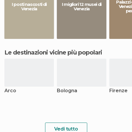
Palazzi 
I posti nascosti di
I migliori 12 musei di
Venezi
Venezia
Venezia
pe
Le destinazioni vicine più popolari
Arco
Bologna
Firenze
Vedi tutto