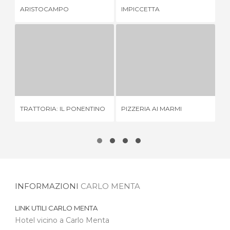
ARISTOCAMPO
IMPICCETTA
CA
TRATTORIA: IL PONENTINO
PIZZERIA AI MARMI
1 OPINIONE
3 OPINIONI
RI
TRATTORIA: IL PONENTINO
PIZZERIA AI MARMI
2
INFORMAZIONI
CARLO MENTA
LINK UTILI
CARLO MENTA
Hotel vicino a Carlo Menta