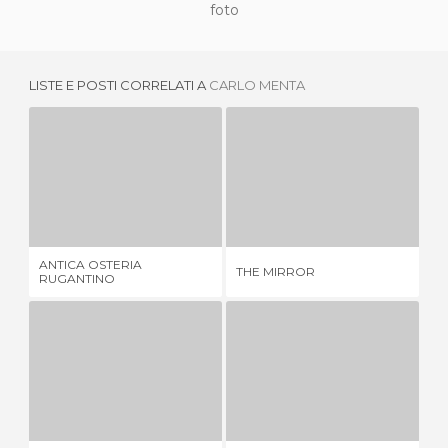
foto
LISTE E POSTI CORRELATI A
CARLO MENTA
ANTICA OSTERIA RUGANTINO
THE MIRROR
D
5 OPINIONI
6 OPINIONI
ANTICA OSTERIA
THE MIRROR
DA
RUGANTINO
ARISTOCAMPO
IMPICCETTA
1 OPINIONE
1 OPINIONE