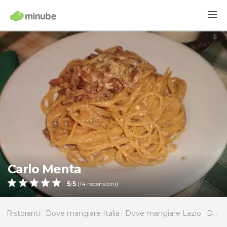
Carlo Menta
5
/
5
(
14
recensioni)
Ristoranti
Dove mangiare Italia
Dove mangiare Lazio
Dove mangiare Roma